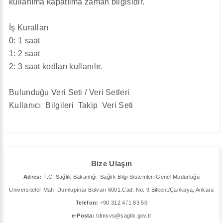
kullanıma kapatılma zaman bilgisidir.
İş Kuralları
0: 1 saat
1: 2 saat
2: 3 saat kodları kullanılır.
Bulunduğu Veri Seti / Veri Setleri
Kullanıcı Bilgileri Takip Veri Seti
Bize Ulaşın
Adres:
T.C. Sağlık Bakanlığı Sağlık Bilgi Sistemleri Genel Müdürlüğü
Üniversiteler Mah. Dumlupınar Bulvarı 6001.Cad. No: 9 Bilkent/Çankaya, Ankara
Telefon:
+90 312 471 83 50
e-Posta:
tdmsvs@saglik.gov.tr