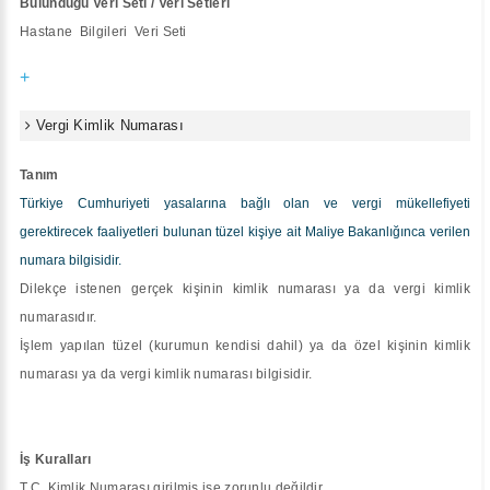
Bulunduğu Veri Seti / Veri Setleri
Hastane Bilgileri Veri Seti
+
Vergi Kimlik Numarası
Tanım
Türkiye Cumhuriyeti yasalarına bağlı olan ve vergi mükellefiyeti
gerektirecek faaliyetleri bulunan tüzel kişiye ait Maliye Bakanlığınca verilen
numara bilgisidir.
Dilekçe istenen gerçek kişinin kimlik numarası ya da vergi kimlik
numarasıdır.
İşlem yapılan tüzel (kurumun kendisi dahil) ya da özel kişinin kimlik
numarası ya da vergi kimlik numarası bilgisidir.
İş Kuralları
T.C. Kimlik Numarası girilmiş ise zorunlu değildir.