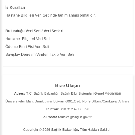
İş Kuralları
Hastane Bilgileri Veri Seti’nde tanımlanmış olmalıdır.
Bulunduğu Veri Seti / Veri Setleri
Hastane Bilgileri Veri Seti
Ödeme Emri Fişi Veri Seti
Sayıştay Denetim Verileri Takip Veri Seti
Bize Ulaşın
Adres:
T.C. Sağlık Bakanlığı Sağlık Bilgi Sistemleri Genel Müdürlüğü
Üniversiteler Mah. Dumlupınar Bulvarı 6001.Cad. No: 9 Bilkent/Çankaya, Ankara
Telefon:
+90 312 471 83 50
e-Posta:
tdmsvs@saglik.gov.tr
Copyright © 2026
Sağlık Bakanlığı.
Tüm Hakları Saklıdır