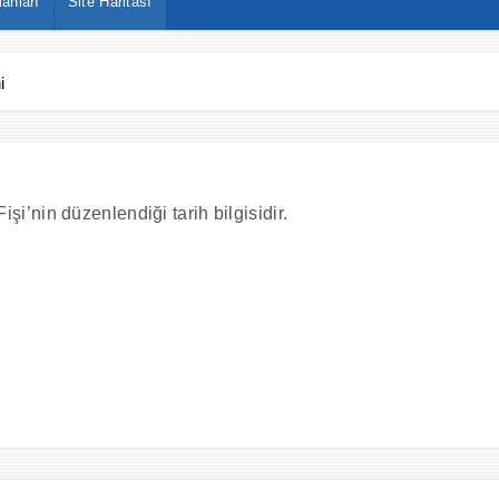
anları
Site Haritası
i
i’nin düzenlendiği tarih bilgisidir.