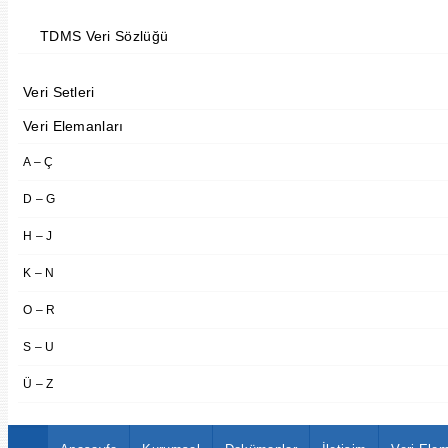
TDMS Veri Sözlüğü
Veri Setleri
Veri Elemanları
A – Ç
D – G
H – J
K – N
O – R
S – U
Ü – Z